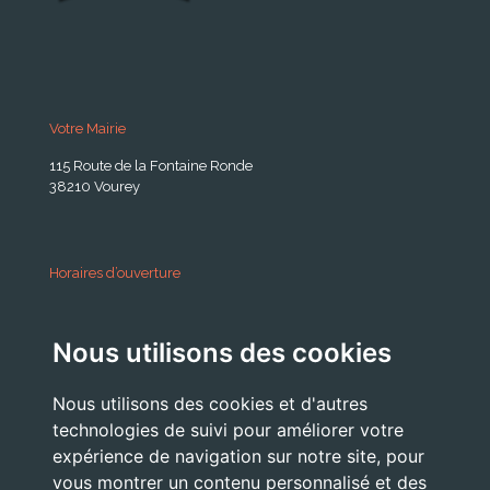
Votre Mairie
115 Route de la Fontaine Ronde
38210 Vourey
Horaires d’ouverture
A partir du 24 Août 2026:
Nous utilisons des cookies
Lundi . Mardi : 10h 12h /16h 18h30
Mercredi : 09h / 12h
Nous utilisons des cookies et d'autres
Jeudi . Vendredi : 13h30 / 17h
technologies de suivi pour améliorer votre
expérience de navigation sur notre site, pour
vous montrer un contenu personnalisé et des