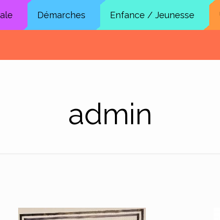
cale
Démarches
Enfance / Jeunesse
admin