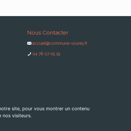
Nous Contacter
accueil@commune-vourey.fr
04 76 07 05 19
 notre site, pour vous montrer un contenu
 nos visiteurs.
 dans le Pays Voironnais