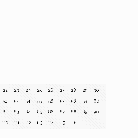
22
23
24
25
26
27
28
29
30
52
53
54
55
56
57
58
59
60
82
83
84
85
86
87
88
89
90
110
111
112
113
114
115
116