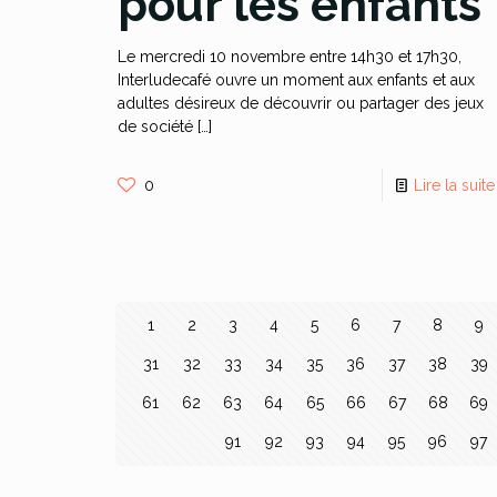
pour les enfants
Le mercredi 10 novembre entre 14h30 et 17h30,
Interludecafé ouvre un moment aux enfants et aux
adultes désireux de découvrir ou partager des jeux
de société
[…]
0
Lire la suite
1
2
3
4
5
6
7
8
9
31
32
33
34
35
36
37
38
39
61
62
63
64
65
66
67
68
69
91
92
93
94
95
96
97