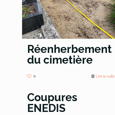
Réenherbement
du cimetière
0
Lire la suite
Coupures
ENEDIS