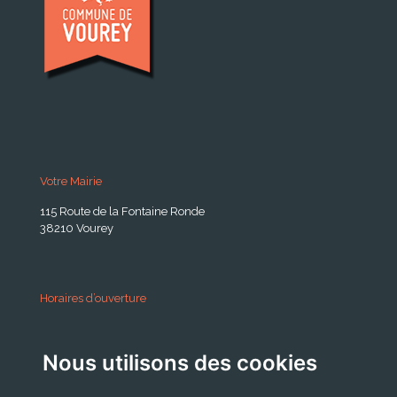
Votre Mairie
115 Route de la Fontaine Ronde
38210 Vourey
Horaires d’ouverture
A partir du 24 Août 2026:
Nous utilisons des cookies
Lundi . Mardi : 10h 12h /16h 18h30
Mercredi : 09h / 12h