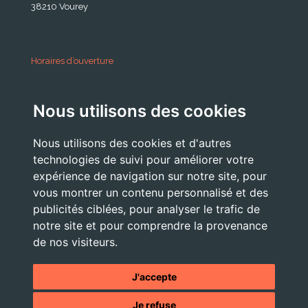
38210 Vourey
Horaires d’ouverture
A partir du 24 Août 2026:
Nous utilisons des cookies
Lundi . Mardi : 10h 12h /16h 18h30
Mercredi : 09h / 12h
Nous utilisons des cookies et d'autres
Jeudi . Vendredi : 13h30 / 17h
technologies de suivi pour améliorer votre
expérience de navigation sur notre site, pour
vous montrer un contenu personnalisé et des
publicités ciblées, pour analyser le trafic de
Nous Contacter
notre site et pour comprendre la provenance
accueil@commune-vourey.fr
de nos visiteurs.
04 76 07 05 19
J'accepte
Je refuse