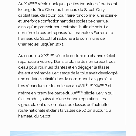
ème
Au XIX
siècle quelques petites industries fleurissent
le long du Ri d’Olon ; au hameau du Sabot. On y
captait l’eau de l’Olon pour faire fonctionner une scierie
et une forge confectionnant des socles de charrue,
ainsi qu’un pressoir pour extraire l’huile de noix. La
dernière de ces entreprises fut les chalets Ferrero. Le
hameau du Sabot fut rattaché à la commune de
Charnècles jusqu’en 1931.
ème
Au cours du XIX
siècle la culture du chanvre s’était
répandue à Vourey. Dans la plaine de nombreux trous
d’eau pour rouir les plantes et en dégager la filasse
étaient aménagés. Le tissage de la toile avait développé
une certaine activité dans la commune.La vigne était
ème
ème
très répandue sur les coteaux au XVIII
, XIX
et
ème
même en première partie du XX
siècle. Le vin qui
était produit jouissait d’une bonne réputation. Les
vignes étaient rassemblées au dessus de l’actuelle
route nationale et dans la vallée de l’Olon autour du
hameau du Sabot.