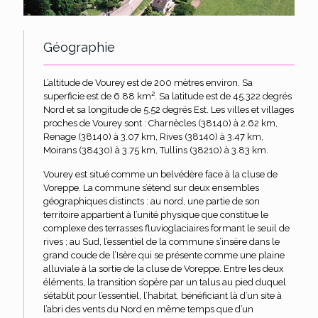
Géographie
L’altitude de Vourey est de 200 mètres environ. Sa
superficie est de 6.88 km². Sa latitude est de 45.322 degrés
Nord et sa longitude de 5.52 degrés Est. Les villes et villages
proches de Vourey sont : Charnècles (38140) à 2.62 km,
Renage (38140) à 3.07 km, Rives (38140) à 3.47 km,
Moirans (38430) à 3.75 km, Tullins (38210) à 3.83 km.
Vourey est situé comme un belvédère face à la cluse de
Voreppe. La commune s’étend sur deux ensembles
géographiques distincts : au nord, une partie de son
territoire appartient à l’unité physique que constitue le
complexe des terrasses fluvioglaciaires formant le seuil de
rives ; au Sud, l’essentiel de la commune s’insère dans le
grand coude de l’Isère qui se présente comme une plaine
alluviale à la sortie de la cluse de Voreppe. Entre les deux
éléments, la transition s’opère par un talus au pied duquel
s’établit pour l’essentiel, l’habitat, bénéficiant là d’un site à
l’abri des vents du Nord en même temps que d’un