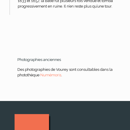
1833 et 1857, la Bâtie fut plusieurs fois vendue et tomba
progressivement en ruine. Il n’en reste plus qu’une tour.
Photographies anciennes
Des photographies de Vourey sont consultables dans la
photothèque
Numémoris
.