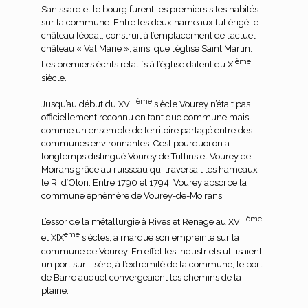
Sanissard et le bourg furent les premiers sites habités
sur la commune. Entre les deux hameaux fut érigé le
château féodal, construit à l’emplacement de l’actuel
château « Val Marie », ainsi que l’église Saint Martin.
ème
Les premiers écrits relatifs à l’église datent du XI
siècle.
ème
Jusqu’au début du XVIII
siècle Vourey n’était pas
officiellement reconnu en tant que commune mais
comme un ensemble de territoire partagé entre des
communes environnantes. C’est pourquoi on a
longtemps distingué Vourey de Tullins et Vourey de
Moirans grâce au ruisseau qui traversait les hameaux :
le Ri d’Olon. Entre 1790 et 1794, Vourey absorbe la
commune éphémère de Vourey-de-Moirans.
ème
L’essor de la métallurgie à Rives et Renage au XVIII
ème
et XIX
siècles, a marqué son empreinte sur la
commune de Vourey. En effet les industriels utilisaient
un port sur l’Isère, à l’extrémité de la commune, le port
de Barre auquel convergeaient les chemins de la
plaine.