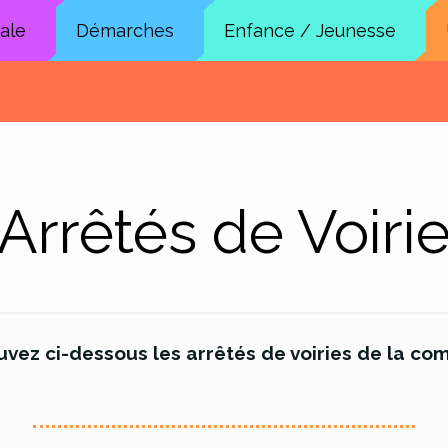
cale
Démarches
Enfance / Jeunesse
Arrêtés de Voiri
uvez ci-dessous les arrêtés de voiries de la c