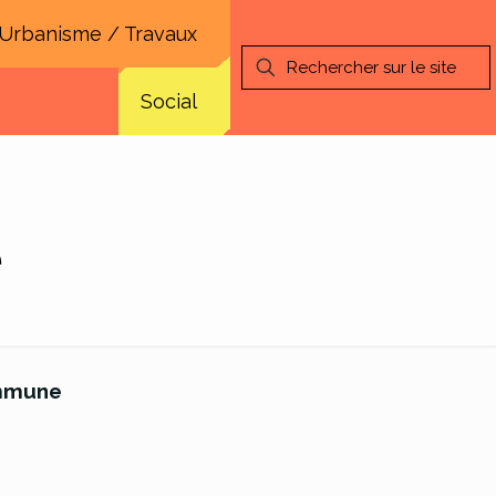
Urbanisme / Travaux
Social
e
ommune