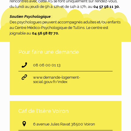
rencontres avec cette AS se font uniquement sur rendez-vous,
du lundi au jeudi de 9h à 12h et de 14h à 17h, au
04 57 56 11 30.
Soutien Psychologique
:
Des psychologues peuvent accompagnés adultes et/ou enfants
au Centre Médico-Psychologique de Tullins. Le centre est
joignable au
04 56 58 87 70.
Pour faire une demande
08 06 00 01 13
www.demande-logement-
social.gouv.fr/index
Caf de l'Isère Voiron
6 avenue Jules Ravat 38500 Voiron