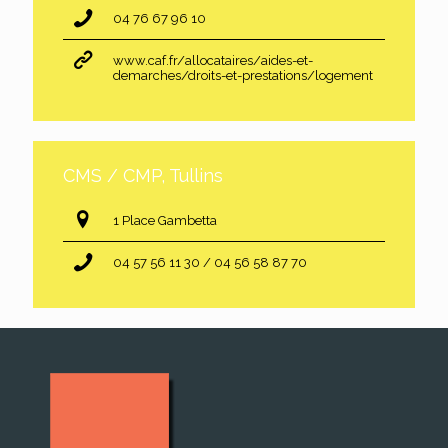
04 76 67 96 10
www.caf.fr/allocataires/aides-et-
demarches/droits-et-prestations/logement
CMS / CMP, Tullins
1 Place Gambetta
04 57 56 11 30 / 04 56 58 87 70