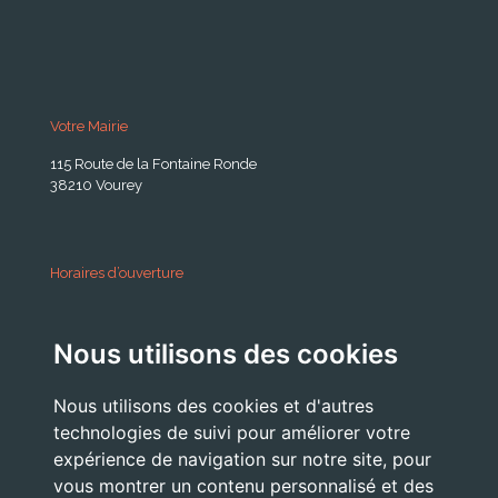
Votre Mairie
115 Route de la Fontaine Ronde
38210 Vourey
Horaires d’ouverture
A partir du 24 Août 2026:
Nous utilisons des cookies
Lundi . Mardi : 10h 12h /16h 18h30
Mercredi : 09h / 12h
Nous utilisons des cookies et d'autres
Jeudi . Vendredi : 13h30 / 17h
technologies de suivi pour améliorer votre
expérience de navigation sur notre site, pour
vous montrer un contenu personnalisé et des