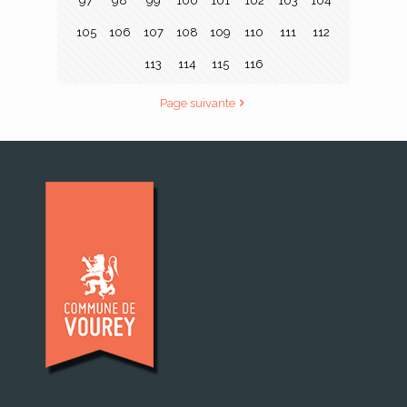
97
98
99
100
101
102
103
104
105
106
107
108
109
110
111
112
113
114
115
116
Page suivante