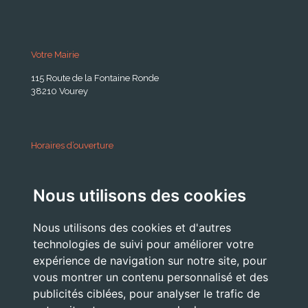
Votre Mairie
115 Route de la Fontaine Ronde
38210 Vourey
Horaires d’ouverture
A partir du 24 Août 2026:
Nous utilisons des cookies
Lundi . Mardi : 10h 12h /16h 18h30
Mercredi : 09h / 12h
Nous utilisons des cookies et d'autres
Jeudi . Vendredi : 13h30 / 17h
technologies de suivi pour améliorer votre
expérience de navigation sur notre site, pour
vous montrer un contenu personnalisé et des
publicités ciblées, pour analyser le trafic de
Nous Contacter