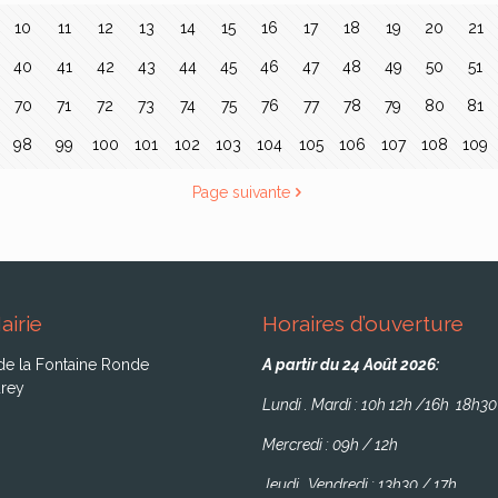
10
11
12
13
14
15
16
17
18
19
20
21
40
41
42
43
44
45
46
47
48
49
50
51
70
71
72
73
74
75
76
77
78
79
80
81
98
99
100
101
102
103
104
105
106
107
108
109
Page suivante
airie
Horaires d’ouverture
de la Fontaine Ronde
A partir du 24 Août 2026:
rey
Lundi . Mardi : 10h 12h /16h 18h30
Mercredi : 09h / 12h
Jeudi . Vendredi : 13h30 / 17h