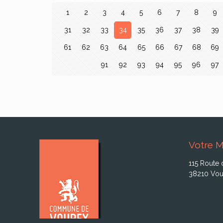
1
2
3
4
5
6
7
8
9
31
32
33
34
35
36
37
38
39
61
62
63
64
65
66
67
68
69
91
92
93
94
95
96
97
Votre M
115 Route 
38210 Vou