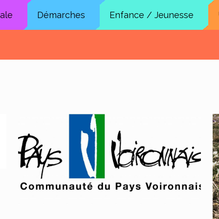
cale
Démarches
Enfance / Jeunesse