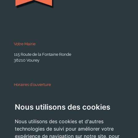
Votre Mairie
115 Route de la Fontaine Ronde
38210 Vourey
Horaires d’ouverture
A partir du 24 Août 2026:
Nous utilisons des cookies
Lundi . Mardi : 10h 12h /16h 18h30
Mercredi : 09h / 12h
Nous utilisons des cookies et d'autres
Jeudi . Vendredi : 13h30 / 17h
technologies de suivi pour améliorer votre
expérience de navigation sur notre site, pour