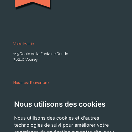
Votre Mairie
115 Route de la Fontaine Ronde
38210 Vourey
Horaires d’ouverture
A partir du 24 Août 2026:
Nous utilisons des cookies
Lundi . Mardi : 10h 12h /16h 18h30
Mercredi : 09h / 12h
Nous utilisons des cookies et d'autres
Jeudi . Vendredi : 13h30 / 17h
technologies de suivi pour améliorer votre