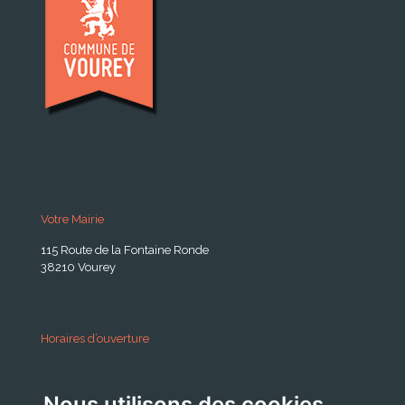
Votre Mairie
115 Route de la Fontaine Ronde
38210 Vourey
Horaires d’ouverture
A partir du 24 Août 2026:
Nous utilisons des cookies
Lundi . Mardi : 10h 12h /16h 18h30