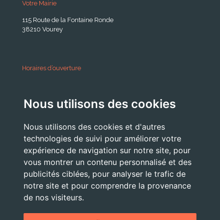
Votre Mairie
115 Route de la Fontaine Ronde
38210 Vourey
Horaires d’ouverture
A partir du 24 Août 2026:
Nous utilisons des cookies
Lundi . Mardi : 10h 12h /16h 18h30
Mercredi : 09h / 12h
Nous utilisons des cookies et d'autres
Jeudi . Vendredi : 13h30 / 17h
technologies de suivi pour améliorer votre
expérience de navigation sur notre site, pour
vous montrer un contenu personnalisé et des
publicités ciblées, pour analyser le trafic de
Nous Contacter
notre site et pour comprendre la provenance
accueil@commune-vourey.fr
de nos visiteurs.
04 76 07 05 19