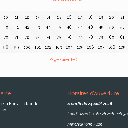
10
11
12
13
14
15
16
17
18
19
20
21
40
41
42
43
44
45
46
47
48
49
50
51
70
71
72
73
74
75
76
77
78
79
80
81
98
99
100
101
102
103
104
105
106
107
108
109
Page suivante
airie
Horaires d’ouverture
de la Fontaine Ronde
A partir du 24 Août 2026:
rey
Lundi . Mardi : 10h 12h /16h 18h30
Mercredi : 09h / 12h