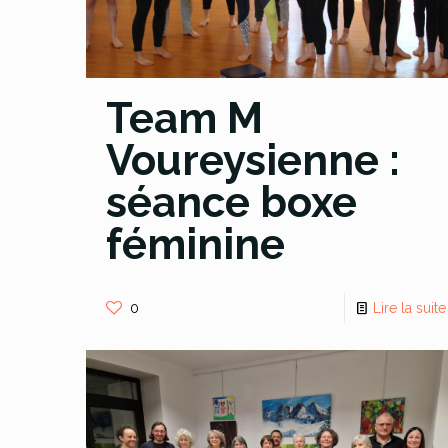
Team M
Voureysienne :
séance boxe
féminine
0
Lire la suite