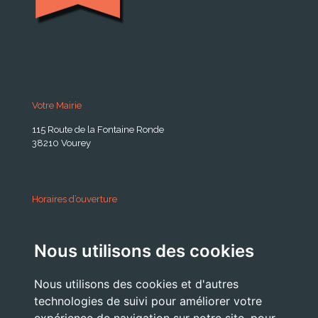
Votre Mairie
115 Route de la Fontaine Ronde
38210 Vourey
Horaires d’ouverture
A partir du 24 Août 2026:
Nous utilisons des cookies
Lundi . Mardi : 10h 12h /16h 18h30
Mercredi : 09h / 12h
Nous utilisons des cookies et d'autres
Jeudi . Vendredi : 13h30 / 17h
technologies de suivi pour améliorer votre