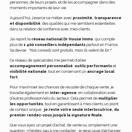
personnes, de leurs projets, et de les accompagner dans des
moments importants de leur vie.
Aujourd’hui, j’exerce ce métier avec
proximité, transparence
et disponibilité
, des qualités qui me semblent essentielles
dans la relation de confiance avec mes clients.
J’ai rejoint le
réseau national Dr House Immo
, qui compte
plus de
1 400 conseillers indépendants
partout en France.
Sa devise :
"Nos conseils sont gratuits, mais ils valent de l’or !"
Ce réseau de spécialistes me permet d’allier
accompagnement personnalisé
,
outils performants
et
visibilité nationale
, tout en conservant un
ancrage local
fort
.
Pour maximiser les chances de réussite de chaque vente, je
travaille également en
inter-agence
, en collaboration avec
d’autres professionnels du secteur. Cela permet de
multiplier
les opportunités
, tout en garantissant à mes clients un point
de contact unique :
je reste votre seule interlocutrice, du
premier rendez-vous jusqu’à la signature finale.
Que vous ayez un projet d’achat, de vente ou simplement une
question, n’hésitez pas à me contacter : je serai ravie d’échanger