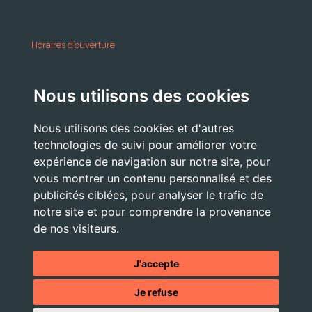
Horaires d’ouverture
A partir du 24 Août 2026:
Nous utilisons des cookies
Lundi . Mardi : 10h 12h /16h 18h30
Mercredi : 09h / 12h
Nous utilisons des cookies et d'autres
Jeudi . Vendredi : 13h30 / 17h
technologies de suivi pour améliorer votre
expérience de navigation sur notre site, pour
vous montrer un contenu personnalisé et des
publicités ciblées, pour analyser le trafic de
Nous Contacter
notre site et pour comprendre la provenance
accueil@commune-vourey.fr
de nos visiteurs.
04 76 07 05 19
J'accepte
Je refuse
© 2026 - Tous droits réservés -
Mentions légales
- Site réalisé