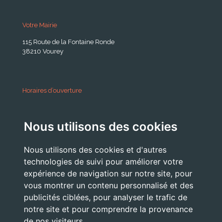
Votre Mairie
115 Route de la Fontaine Ronde
38210 Vourey
Horaires d’ouverture
A partir du 24 Août 2026:
Nous utilisons des cookies
Lundi . Mardi : 10h 12h /16h 18h30
Mercredi : 09h / 12h
Nous utilisons des cookies et d'autres
Jeudi . Vendredi : 13h30 / 17h
technologies de suivi pour améliorer votre
expérience de navigation sur notre site, pour
vous montrer un contenu personnalisé et des
publicités ciblées, pour analyser le trafic de
Nous Contacter
notre site et pour comprendre la provenance
accueil@commune-vourey.fr
de nos visiteurs.