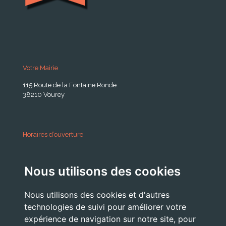
Votre Mairie
115 Route de la Fontaine Ronde
38210 Vourey
Horaires d’ouverture
A partir du 24 Août 2026:
Nous utilisons des cookies
Lundi . Mardi : 10h 12h /16h 18h30
Mercredi : 09h / 12h
Nous utilisons des cookies et d'autres
Jeudi . Vendredi : 13h30 / 17h
technologies de suivi pour améliorer votre
expérience de navigation sur notre site, pour