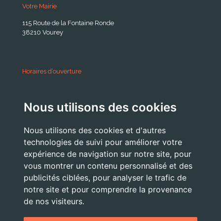
Votre Mairie
115 Route de la Fontaine Ronde
38210 Vourey
Horaires d’ouverture
A partir du 24 Août 2026:
Nous utilisons des cookies
Lundi . Mardi : 10h 12h /16h 18h30
Mercredi : 09h / 12h
Nous utilisons des cookies et d'autres
Jeudi . Vendredi : 13h30 / 17h
technologies de suivi pour améliorer votre
expérience de navigation sur notre site, pour
vous montrer un contenu personnalisé et des
publicités ciblées, pour analyser le trafic de
Nous Contacter
notre site et pour comprendre la provenance
accueil@commune-vourey.fr
de nos visiteurs.
04 76 07 05 19