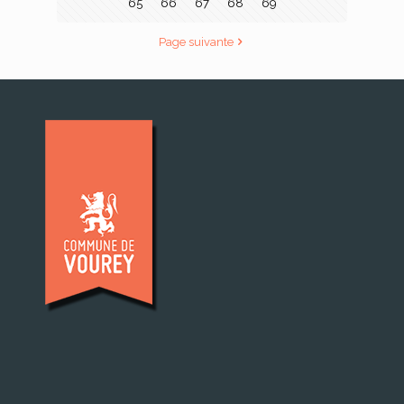
65
66
67
68
69
Page suivante