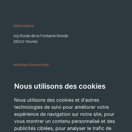
Votre Mairie
115 Route de la Fontaine Ronde
38210 Vourey
Horaires d’ouverture
A partir du 24 Août 2026:
Nous utilisons des cookies
Lundi . Mardi : 10h 12h /16h 18h30
Mercredi : 09h / 12h
Nous utilisons des cookies et d'autres
Jeudi . Vendredi : 13h30 / 17h
technologies de suivi pour améliorer votre
expérience de navigation sur notre site, pour
vous montrer un contenu personnalisé et des
publicités ciblées, pour analyser le trafic de
Nous Contacter