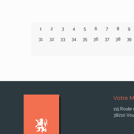
1
2
3
4
5
6
7
8
9
31
32
33
34
35
36
37
38
39
Votre M
115 Route 
38210 Vou