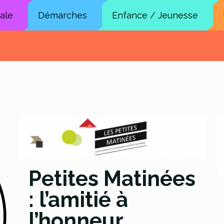
cale
Démarches
Enfance / Jeunesse
Petites Matinées
: l’amitié à
l’honneur