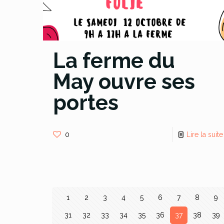
La ferme du
May ouvre ses
portes
0
Lire la suite
1
2
3
4
5
6
7
8
9
31
32
33
34
35
36
37
38
39