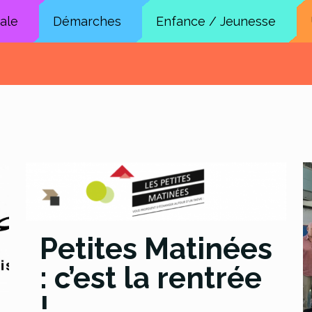
cale
Démarches
Enfance / Jeunesse
Petites Matinées
: c’est la rentrée
!