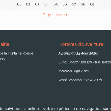
61
62
63
64
65
66
67
68
69
Page suivante
airie
Horaires d’ouverture
de la Fontaine Ronde
A partir du 24 Août 2026:
rey
Lundi . Mardi : 10h 12h /16h 18h30
Mercredi : 09h / 12h
Jeudi . Vendredi : 13h30 / 17h
de suivi pour améliorer votre expérience de navigation sur