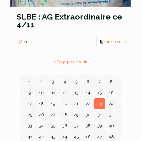
SLBE : AG Extraordinaire ce
4/11
0
Lire la suite
Page précédente
1
2
3
4
5
6
7
8
9
10
11
12
13
14
15
16
17
18
19
20
21
22
23
24
25
26
27
28
29
30
31
32
33
34
35
36
37
38
39
40
41
42
43
44
45
46
47
48