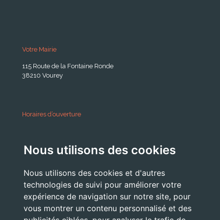
Votre Mairie
115 Route de la Fontaine Ronde
38210 Vourey
Horaires d’ouverture
A partir du 24 Août 2026:
Nous utilisons des cookies
Lundi . Mardi : 10h 12h /16h 18h30
Mercredi : 09h / 12h
Nous utilisons des cookies et d'autres
Jeudi . Vendredi : 13h30 / 17h
technologies de suivi pour améliorer votre
expérience de navigation sur notre site, pour
vous montrer un contenu personnalisé et des
Nous Contacter