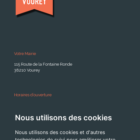
Votre Mairie
115 Route de la Fontaine Ronde
38210 Vourey
Horaires d’ouverture
A partir du 24 Août 2026:
Nous utilisons des cookies
Lundi . Mardi : 10h 12h /16h 18h30
Mercredi : 09h / 12h
Nous utilisons des cookies et d'autres
Jeudi . Vendredi : 13h30 / 17h
technologies de suivi pour améliorer votre