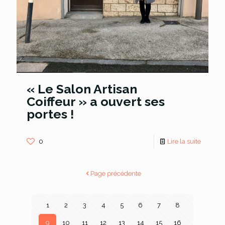
« Le Salon Artisan
Coiffeur » a ouvert ses
portes !
0
Lire la suite
Page précédente
1
2
3
4
5
6
7
8
9
10
11
12
13
14
15
16