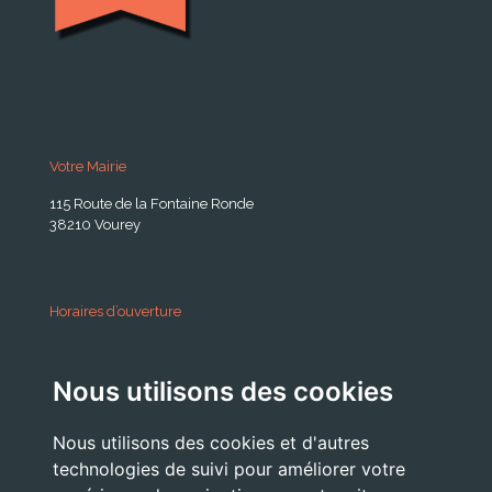
Votre Mairie
115 Route de la Fontaine Ronde
38210 Vourey
Horaires d’ouverture
A partir du 24 Août 2026:
Nous utilisons des cookies
Lundi . Mardi : 10h 12h /16h 18h30
Mercredi : 09h / 12h
Nous utilisons des cookies et d'autres
Jeudi . Vendredi : 13h30 / 17h
technologies de suivi pour améliorer votre