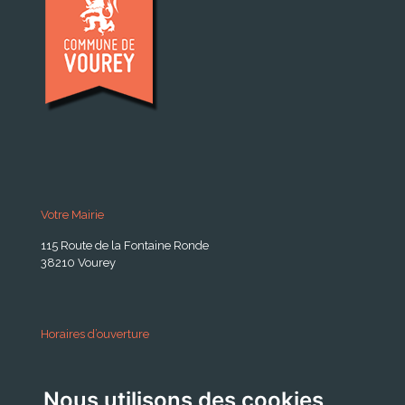
Votre Mairie
115 Route de la Fontaine Ronde
38210 Vourey
Horaires d’ouverture
A partir du 24 Août 2026:
Nous utilisons des cookies
Lundi . Mardi : 10h 12h /16h 18h30