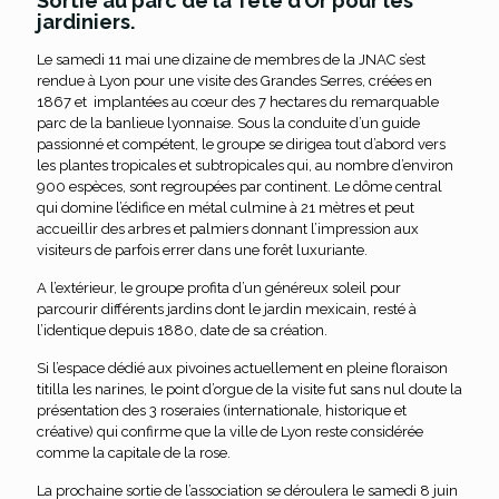
Sortie au parc de la Tête d’Or pour les
jardiniers.
Le samedi 11 mai une dizaine de membres de la JNAC s’est
rendue à Lyon pour une visite des Grandes Serres, créées en
1867 et implantées au cœur des 7 hectares du remarquable
parc de la banlieue lyonnaise. Sous la conduite d’un guide
passionné et compétent, le groupe se dirigea tout d’abord vers
les plantes tropicales et subtropicales qui, au nombre d’environ
900 espèces, sont regroupées par continent. Le dôme central
qui domine l’édifice en métal culmine à 21 mètres et peut
accueillir des arbres et palmiers donnant l’impression aux
visiteurs de parfois errer dans une forêt luxuriante.
A l’extérieur, le groupe profita d’un généreux soleil pour
parcourir différents jardins dont le jardin mexicain, resté à
l’identique depuis 1880, date de sa création.
Si l’espace dédié aux pivoines actuellement en pleine floraison
titilla les narines, le point d’orgue de la visite fut sans nul doute la
présentation des 3 roseraies (internationale, historique et
créative) qui confirme que la ville de Lyon reste considérée
comme la capitale de la rose.
La prochaine sortie de l’association se déroulera le samedi 8 juin