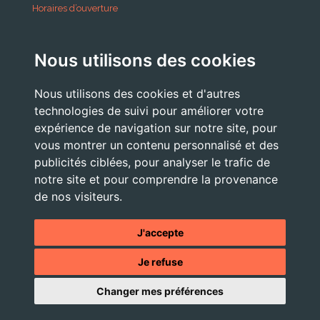
Horaires d’ouverture
A partir du 24 Août 2026:
Nous utilisons des cookies
Lundi . Mardi : 10h 12h /16h 18h30
Mercredi : 09h / 12h
Nous utilisons des cookies et d'autres
Jeudi . Vendredi : 13h30 / 17h
technologies de suivi pour améliorer votre
expérience de navigation sur notre site, pour
vous montrer un contenu personnalisé et des
publicités ciblées, pour analyser le trafic de
Nous Contacter
notre site et pour comprendre la provenance
accueil@commune-vourey.fr
de nos visiteurs.
04 76 07 05 19
J'accepte
Je refuse
© 2026 - Tous droits réservés -
Mentions légales
- Site réalisé
Changer mes préférences
par l'
agence web OXIWIZ située dans le Pays Voironnais