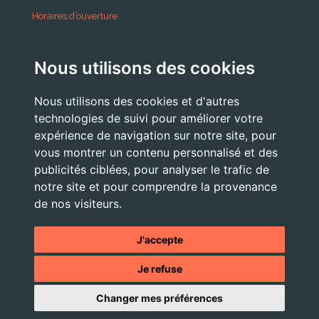
Horaires d’ouverture
A partir du 24 Août 2026:
Nous utilisons des cookies
Lundi . Mardi : 10h 12h /16h 18h30
Mercredi : 09h / 12h
Nous utilisons des cookies et d'autres
Jeudi . Vendredi : 13h30 / 17h
technologies de suivi pour améliorer votre
expérience de navigation sur notre site, pour
vous montrer un contenu personnalisé et des
publicités ciblées, pour analyser le trafic de
Nous Contacter
notre site et pour comprendre la provenance
accueil@commune-vourey.fr
de nos visiteurs.
04 76 07 05 19
J'accepte
Je refuse
© 2026 - Tous droits réservés -
Mentions légales
- Site réalisé
Changer mes préférences
par l'
agence web OXIWIZ située dans le Pays Voironnais