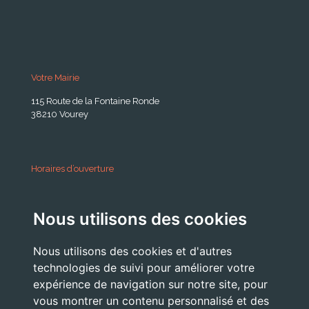
Votre Mairie
115 Route de la Fontaine Ronde
38210 Vourey
Horaires d’ouverture
A partir du 24 Août 2026:
Nous utilisons des cookies
Lundi . Mardi : 10h 12h /16h 18h30
Mercredi : 09h / 12h
Nous utilisons des cookies et d'autres
Jeudi . Vendredi : 13h30 / 17h
technologies de suivi pour améliorer votre
expérience de navigation sur notre site, pour
vous montrer un contenu personnalisé et des