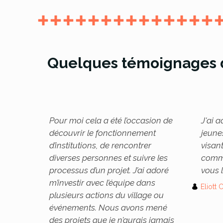
Quelques témoignages d
Pour moi cela a été l’occasion de
J'ai a
découvrir le fonctionnement
jeune
d’institutions, de rencontrer
visant
diverses personnes et suivre les
commu
processus d’un projet. J’ai adoré
vous l
m’investir avec l’équipe dans
Eliott
plusieurs actions du village ou
événements. Nous avons mené
des projets que je n’aurais jamais