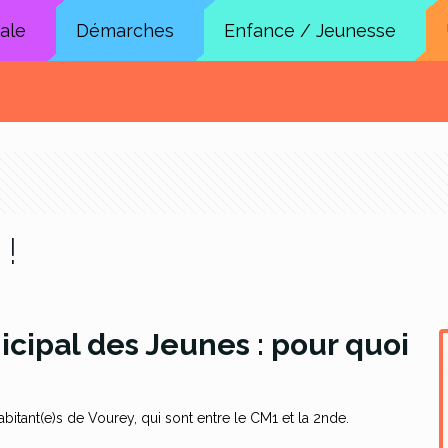
cale
Démarches
Enfance / Jeunesse
 !
cipal des Jeunes : pour quoi
bitant(e)s de Vourey, qui sont entre le CM1 et la 2nde.