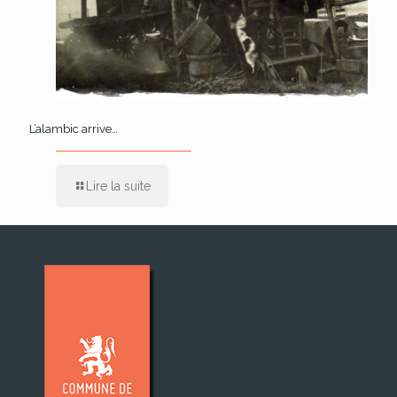
L’alambic arrive…
Lire la suite