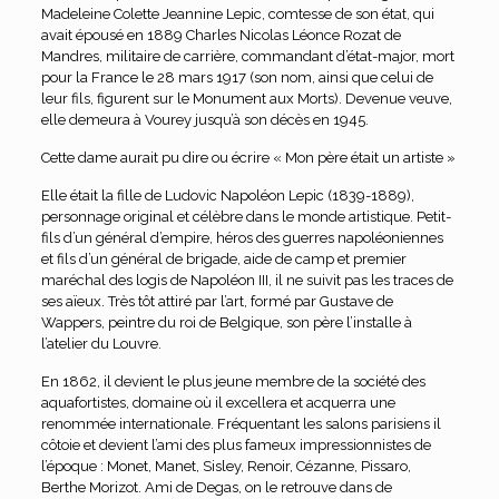
Madeleine Colette Jeannine Lepic, comtesse de son état, qui
avait épousé en 1889 Charles Nicolas Léonce Rozat de
Mandres, militaire de carrière, commandant d’état-major, mort
pour la France le 28 mars 1917 (son nom, ainsi que celui de
leur fils, figurent sur le Monument aux Morts). Devenue veuve,
elle demeura à Vourey jusqu’à son décès en 1945.
Cette dame aurait pu dire ou écrire « Mon père était un artiste »
Elle était la fille de Ludovic Napoléon Lepic (1839-1889),
personnage original et célèbre dans le monde artistique. Petit-
fils d’un général d’empire, héros des guerres napoléoniennes
et fils d’un général de brigade, aide de camp et premier
maréchal des logis de Napoléon III, il ne suivit pas les traces de
ses aïeux. Très tôt attiré par l’art, formé par Gustave de
Wappers, peintre du roi de Belgique, son père l’installe à
l’atelier du Louvre.
En 1862, il devient le plus jeune membre de la société des
aquafortistes, domaine où il excellera et acquerra une
renommée internationale. Fréquentant les salons parisiens il
côtoie et devient l’ami des plus fameux impressionnistes de
l’époque : Monet, Manet, Sisley, Renoir, Cézanne, Pissaro,
Berthe Morizot. Ami de Degas, on le retrouve dans de