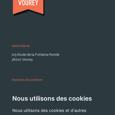
Votre Mairie
115 Route de la Fontaine Ronde
38210 Vourey
Horaires d’ouverture
A partir du 24 Août 2026:
Nous utilisons des cookies
Lundi . Mardi : 10h 12h /16h 18h30
Mercredi : 09h / 12h
Nous utilisons des cookies et d'autres
Jeudi . Vendredi : 13h30 / 17h