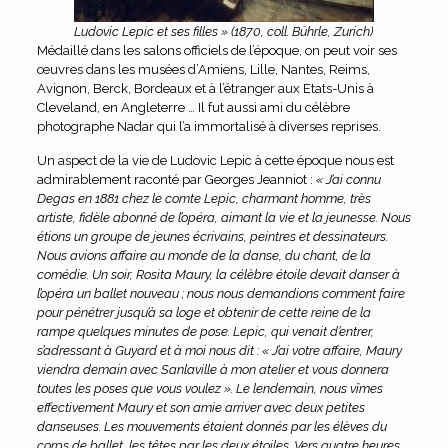
Ludovic Lepic et ses filles » (1870, coll. Bührle, Zurich)
Médaillé dans les salons officiels de l’époque, on peut voir ses
œuvres dans les musées d’Amiens, Lille, Nantes, Reims,
Avignon, Berck, Bordeaux et à l’étranger aux Etats-Unis à
Cleveland, en Angleterre … Il fut aussi ami du célèbre
photographe Nadar qui l’a immortalisé à diverses reprises.
Un aspect de la vie de Ludovic Lepic à cette époque nous est
admirablement raconté par Georges Jeanniot :
« J’ai connu
Degas en 1881 chez le comte Lepic, charmant homme, très
artiste, fidèle abonné de l’opéra, aimant la vie et la jeunesse. Nous
étions un groupe de jeunes écrivains, peintres et dessinateurs.
Nous avions affaire au monde de la danse, du chant, de la
comédie. Un soir, Rosita Maury, la célèbre étoile devait danser à
l’opéra un ballet nouveau ; nous nous demandions comment faire
pour pénétrer jusqu’à sa loge et obtenir de cette reine de la
rampe quelques minutes de pose. Lepic, qui venait d’entrer,
s’adressant à Guyard et à moi nous dit : « J’ai votre affaire, Maury
viendra demain avec Sanlaville à mon atelier et vous donnera
toutes les poses que vous voulez ». Le lendemain, nous vîmes
effectivement Maury et son amie arriver avec deux petites
danseuses. Les mouvements étaient donnés par les élèves du
corps de ballet, les têtes par les deux étoiles. Vers quatre heures,