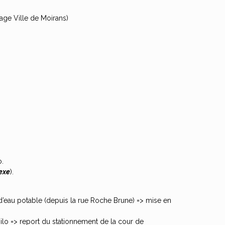
rage Ville de Moirans)
o.
exe
).
u d’eau potable (depuis la rue Roche Brune) => mise en
silo => report du stationnement de la cour de