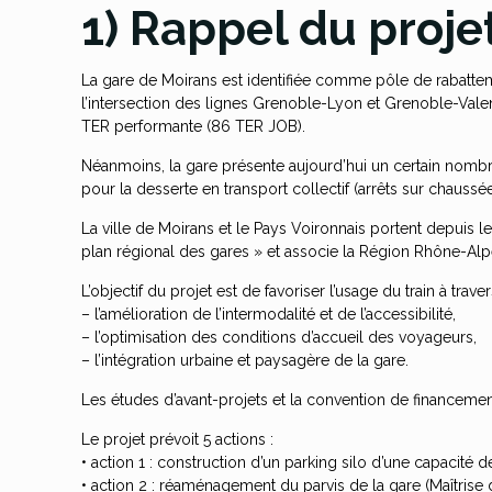
1) Rappel du projet
La gare de Moirans est identifiée comme pôle de rabattem
l’intersection des lignes Grenoble-Lyon et Grenoble-Vale
TER performante (86 TER JOB).
Néanmoins, la gare présente aujourd’hui un certain nom
pour la desserte en transport collectif (arrêts sur chaussé
La ville de Moirans et le Pays Voironnais portent depuis 
plan régional des gares » et associe la Région Rhône-Alpe
L’objectif du projet est de favoriser l’usage du train à traver
– l’amélioration de l’intermodalité et de l’accessibilité,
– l’optimisation des conditions d’accueil des voyageurs,
– l’intégration urbaine et paysagère de la gare.
Les études d’avant-projets et la convention de financem
Le projet prévoit 5 actions :
• action 1 : construction d’un parking silo d’une capacité 
• action 2 : réaménagement du parvis de la gare (Maîtrise 