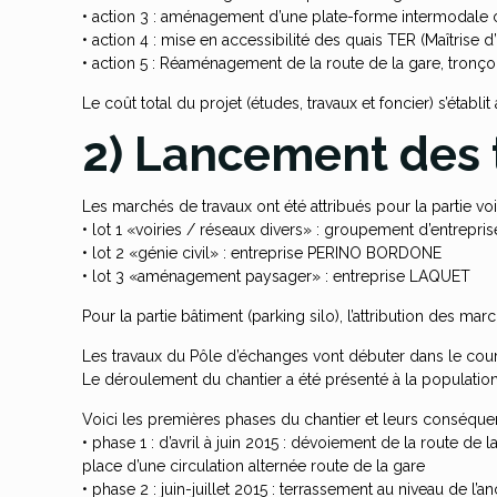
• action 3 : aménagement d’une plate-forme intermodale 
• action 4 : mise en accessibilité des quais TER (Maîtrise
• action 5 : Réaménagement de la route de la gare, tronço
Le coût total du projet (études, travaux et foncier) s’établi
2) Lancement des 
Les marchés de travaux ont été attribués pour la partie voi
• lot 1 «voiries / réseaux divers» : groupement d’entr
• lot 2 «génie civil» : entreprise PERINO BORDONE
• lot 3 «aménagement paysager» : entreprise LAQUET
Pour la partie bâtiment (parking silo), l’attribution des mar
Les travaux du Pôle d’échanges vont débuter dans le couran
Le déroulement du chantier a été présenté à la population
Voici les premières phases du chantier et leurs conséque
• phase 1 : d’avril à juin 2015 : dévoiement de la route d
place d’une circulation alternée route de la gare
• phase 2 : juin-juillet 2015 : terrassement au niveau de 