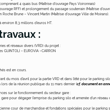
comprenant 4 quais bus (Maîtrise d’ouvrage Pays Voironnais)
 d’ouvrage RFF) et prolongement du passage souterrain (Maîtrise d’ouv
n Roche Brune – Vincent Martin (Maîtrise d’ouvrage Ville de Moirans).
t à environ 8,3 millions d’euros HT.
travaux :
ries et réseaux divers (VRD) du projet :
eprises GUINTOLI – EUROVIA –CARRON
chés est en cours.
t du mois d’avril pour la partie VRD et dans l’été pour le parking sil
 lors de la réunion publique du 11 mars dernier (
cf. document en ann
nces sur le fonctionnement du secteur gare :
e la gare pour dégager l’emprise du parking silo et amenée d’un résea
l’ancienne cour de marchandise et fondations spéciales pour le parking 