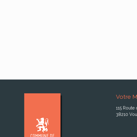
Votre M
115 Route 
38210 Vou