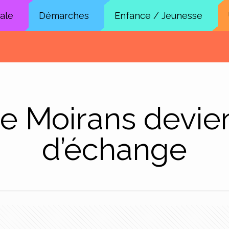
cale
Démarches
Enfance / Jeunesse
e Moirans devie
d’échange