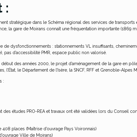
 :
ent stratégique dans le Schéma régional des services de transports e
nce, la gare de Moirans connaît une fréquentation importante (1869 m
bre de dysfonctionnements : stationnements VL insuffisants, chemi
e), pas d’accessibilité PMR, espace public non valorisé.
le début des années 2000, le projet d’aménagement de la gare en pôle
s, l’État, le Département de l’Isère, la SNCF, RFF et Grenoble-Alpes 
s :
ent des études PRO-REA et travaux ont été validées lors du Conseil 
de 408 places (Maîtrise d’ouvrage Pays Voironnais)
d’ouvrage Ville de Moirans)