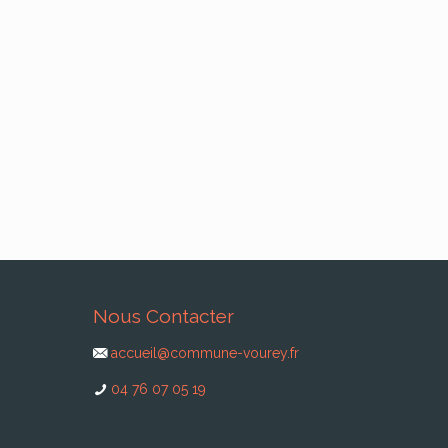
Nous Contacter
accueil@commune-vourey.fr
04 76 07 05 19