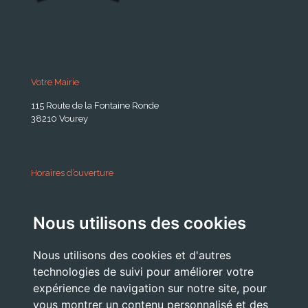
Votre Mairie
115 Route de la Fontaine Ronde
38210 Vourey
Horaires d’ouverture
A partir du 24 Août 2026:
Nous utilisons des cookies
Lundi . Mardi : 10h 12h /16h 18h30
Mercredi : 09h / 12h
Nous utilisons des cookies et d'autres
Jeudi . Vendredi : 13h30 / 17h
technologies de suivi pour améliorer votre
expérience de navigation sur notre site, pour
vous montrer un contenu personnalisé et des