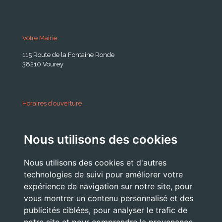
Votre Mairie
115 Route de la Fontaine Ronde
38210 Vourey
Horaires d’ouverture
A partir du 24 Août 2026:
Nous utilisons des cookies
Lundi . Mardi : 10h 12h /16h 18h30
Mercredi : 09h / 12h
Nous utilisons des cookies et d'autres
Jeudi . Vendredi : 13h30 / 17h
technologies de suivi pour améliorer votre
expérience de navigation sur notre site, pour
vous montrer un contenu personnalisé et des
publicités ciblées, pour analyser le trafic de
Nous Contacter