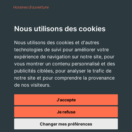
Horaires d’ouverture
A partir du 24 Août 2026:
Nous utilisons des cookies
Lundi . Mardi : 10h 12h /16h 18h30
Mercredi : 09h / 12h
Nous utilisons des cookies et d'autres
Jeudi . Vendredi : 13h30 / 17h
technologies de suivi pour améliorer votre
expérience de navigation sur notre site, pour
vous montrer un contenu personnalisé et des
publicités ciblées, pour analyser le trafic de
Nous Contacter
notre site et pour comprendre la provenance
accueil@commune-vourey.fr
de nos visiteurs.
04 76 07 05 19
J'accepte
Je refuse
© 2026 - Tous droits réservés -
Mentions légales
- Site réalisé
Changer mes préférences
par l'
agence web OXIWIZ située dans le Pays Voironnais