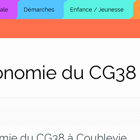
cale
Démarches
Enfance / Jeunesse
onomie du CG38
omie du CG38 à Coublevie