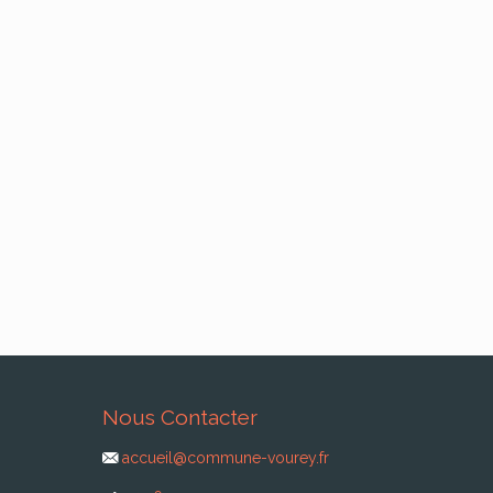
Nous Contacter
accueil@commune-vourey.fr