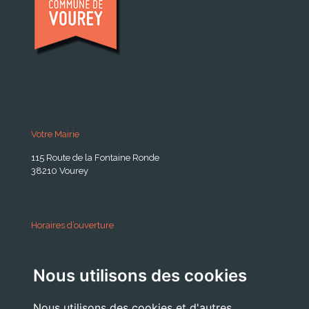
Votre Mairie
115 Route de la Fontaine Ronde
38210 Vourey
Horaires d’ouverture
A partir du 24 Août 2026:
Nous utilisons des cookies
Lundi . Mardi : 10h 12h /16h 18h30
Mercredi : 09h / 12h
Nous utilisons des cookies et d'autres