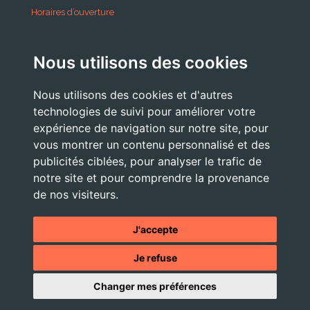
Horaires d’ouverture
A partir du 24 Août 2026:
Nous utilisons des cookies
Lundi . Mardi : 10h 12h /16h 18h30
Mercredi : 09h / 12h
Nous utilisons des cookies et d'autres
Jeudi . Vendredi : 13h30 / 17h
technologies de suivi pour améliorer votre
expérience de navigation sur notre site, pour
vous montrer un contenu personnalisé et des
publicités ciblées, pour analyser le trafic de
Nous Contacter
notre site et pour comprendre la provenance
accueil@commune-vourey.fr
de nos visiteurs.
04 76 07 05 19
J'accepte
Je refuse
© 2026 - Tous droits réservés -
Mentions légales
- Site réalisé
Changer mes préférences
par l'
agence web OXIWIZ située dans le Pays Voironnais