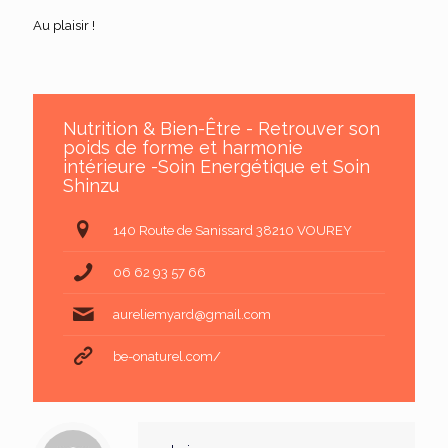
Au plaisir !
Nutrition & Bien-Être - Retrouver son
poids de forme et harmonie
intérieure -Soin Energétique et Soin
Shinzu
140 Route de Sanissard 38210 VOUREY
06 62 93 57 66
aureliemyard@gmail.com
be-onaturel.com/