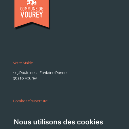
Votre Mairie
115 Route de la Fontaine Ronde
38210 Vourey
Horaires d’ouverture
A partir du 24 Août 2026:
Nous utilisons des cookies
Lundi . Mardi : 10h 12h /16h 18h30