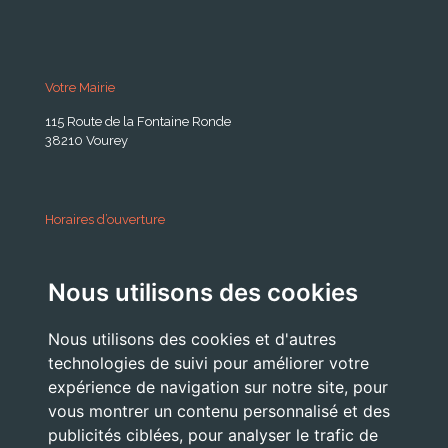
Votre Mairie
115 Route de la Fontaine Ronde
38210 Vourey
Horaires d’ouverture
A partir du 24 Août 2026:
Nous utilisons des cookies
Lundi . Mardi : 10h 12h /16h 18h30
Mercredi : 09h / 12h
Nous utilisons des cookies et d'autres
Jeudi . Vendredi : 13h30 / 17h
technologies de suivi pour améliorer votre
expérience de navigation sur notre site, pour
vous montrer un contenu personnalisé et des
publicités ciblées, pour analyser le trafic de
Nous Contacter