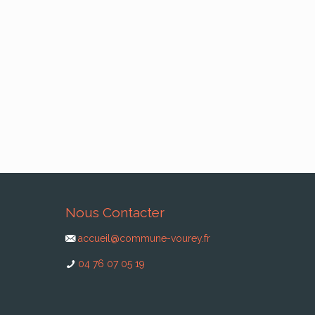
Nous Contacter
accueil@commune-vourey.fr
04 76 07 05 19