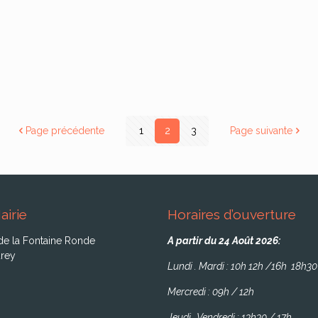
Page précédente
1
2
3
Page suivante
airie
Horaires d’ouverture
de la Fontaine Ronde
A partir du 24 Août 2026:
rey
Lundi . Mardi : 10h 12h /16h 18h30
Mercredi : 09h / 12h
Jeudi . Vendredi : 13h30 / 17h