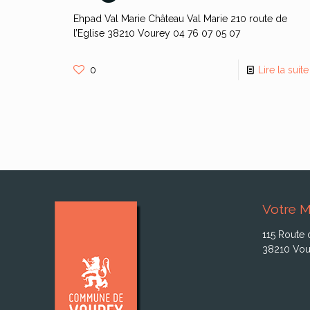
Ehpad Val Marie Château Val Marie 210 route de
l’Eglise 38210 Vourey 04 76 07 05 07
0
Lire la suite
Votre M
115 Route 
38210 Vou