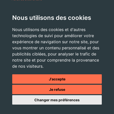
A partir du 24 Août 2026:
Nous utilisons des cookies
Lundi . Mardi : 10h 12h /16h 18h30
Mercredi : 09h / 12h
Nous utilisons des cookies et d'autres
Jeudi . Vendredi : 13h30 / 17h
technologies de suivi pour améliorer votre
expérience de navigation sur notre site, pour
vous montrer un contenu personnalisé et des
publicités ciblées, pour analyser le trafic de
Nous Contacter
notre site et pour comprendre la provenance
accueil@commune-vourey.fr
de nos visiteurs.
04 76 07 05 19
J'accepte
Je refuse
© 2026 - Tous droits réservés -
Mentions légales
- Site réalisé
Changer mes préférences
par l'
agence web OXIWIZ située dans le Pays Voironnais