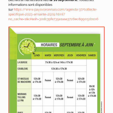
informations sont disponibles
sur
https://www.paysvoironnais.com/agenda-37/collecte-
specifique-2023-amiante-2509.html?
no_cache=1&cHash=30dc39fe735a1aaa3726ec899051b106