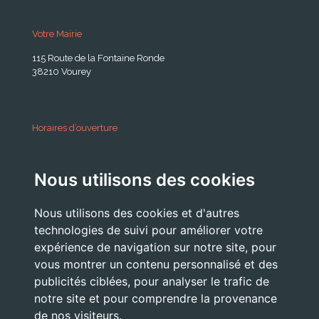
Votre Mairie
115 Route de la Fontaine Ronde
38210 Vourey
Horaires d’ouverture
A partir du 24 Août 2026:
Nous utilisons des cookies
Lundi . Mardi : 10h 12h /16h 18h30
Mercredi : 09h / 12h
Nous utilisons des cookies et d'autres
Jeudi . Vendredi : 13h30 / 17h
technologies de suivi pour améliorer votre
expérience de navigation sur notre site, pour
vous montrer un contenu personnalisé et des
publicités ciblées, pour analyser le trafic de
Nous Contacter
notre site et pour comprendre la provenance
accueil@commune-vourey.fr
de nos visiteurs.