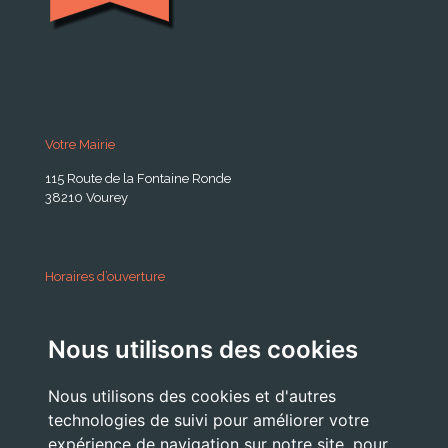
Votre Mairie
115 Route de la Fontaine Ronde
38210 Vourey
Horaires d’ouverture
A partir du 24 Août 2026:
Nous utilisons des cookies
Lundi . Mardi : 10h 12h /16h 18h30
Mercredi : 09h / 12h
Nous utilisons des cookies et d'autres
Jeudi . Vendredi : 13h30 / 17h
technologies de suivi pour améliorer votre
expérience de navigation sur notre site, pour