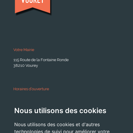
Votre Mairie
115 Route de la Fontaine Ronde
38210 Vourey
Horaires d’ouverture
A partir du 24 Août 2026:
Nous utilisons des cookies
Lundi . Mardi : 10h 12h /16h 18h30
Mercredi : 09h / 12h
Nous utilisons des cookies et d'autres
Jeudi . Vendredi : 13h30 / 17h
technologies de suivi pour améliorer votre