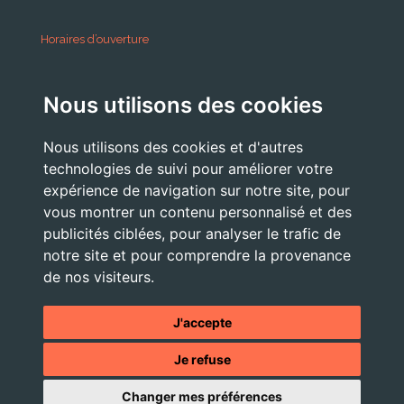
Horaires d’ouverture
A partir du 24 Août 2026:
Nous utilisons des cookies
Lundi . Mardi : 10h 12h /16h 18h30
Mercredi : 09h / 12h
Nous utilisons des cookies et d'autres
Jeudi . Vendredi : 13h30 / 17h
technologies de suivi pour améliorer votre
expérience de navigation sur notre site, pour
vous montrer un contenu personnalisé et des
publicités ciblées, pour analyser le trafic de
Nous Contacter
notre site et pour comprendre la provenance
accueil@commune-vourey.fr
de nos visiteurs.
04 76 07 05 19
J'accepte
Je refuse
© 2026 - Tous droits réservés -
Mentions légales
- Site réalisé
Changer mes préférences
par l'
agence web OXIWIZ située dans le Pays Voironnais